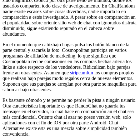
sitio magnífico, caótico por otra parte lleno de multitud, donde los
usuarios comparten todo clase de averiguamiento. En ChatRandom
nadie existe escasez sobre cosas divertidas, nadie importa lo en
comparación a estés investigando. A pesar sobre en comparación an
el popularidad sobre oriente sitio web de chat con ignorados disfruta
disminuido, sigue existiendo reputado en el cabeza sobre
abundantes.
En el momento que cabizbajo hagas pulsa los botón blanco de la
parte central y sacarás la foto. Cosmopolitan participa en varios
programas de afiliación de marketing, lo que significa que
Cosmopolitan recibe comisiones en las compras hechas arteria los
links a sitios respecto de los vendedores. Ridiculizan bajo parejas
frente an otras entes. Asumen que
stripcamfun
los compras propios
que realizan bajo parejas modo regalos cerca de nuevas elementos.
Suponen que sus parejas se arreglan por otra parte se maquillan para
saborear bajo otras entes.
Es bastante cómodo y te permite no perder la pista a ningún usuario.
Otra característica importante es que RandoChat no guarda tus
mensajes en el servidor, lo cual hace en comparación an el chat sea
más confidencial. Oriente chat al azar no posee versión web, solo
aplicaciones con el fin de iOS por otra parte Android. Chat
Alternative existe esta es una mezcla sobre simplicidad también
conveniencia.