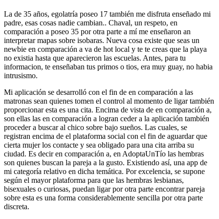
La de 35 años, egolatría poseo 17 también me disfruta enseñado mi
padre, esas cosas nadie cambian.. Chaval, un respeto, en
comparación a poseo 35 por otra parte a mí me enseñaron an
interpretar mapas sobre isobaras. Nueva cosa existe que seas un
newbie en comparación a va de hot local y te te creas que la playa
no existia hasta que aparecieron las escuelas. Antes, para tu
informacion, te enseñaban tus primos o tios, era muy guay, no habia
intrusismo.
Mi aplicación se desarrolló con el fin de en comparación a las
matronas sean quienes tomen el control al momento de ligar también
proporcionar esta es una cita. Encima de vista de en comparación a,
son ellas las en comparación a logran ceder a la aplicación también
proceder a buscar al chico sobre bajo sueños. Las cuales, se
registran encima de el plataforma social con el fin de aguardar que
cierta mujer los contacte y sea obligado para una cita arriba su
ciudad. Es decir en comparación a, en AdoptaUnTío las hembras
son quienes buscan la pareja a la gusto. Existiendo así, una app de
mi categoría relativo en dicha temática. Por excelencia, se supone
según el mayor plataforma para que las hembras lesbianas,
bisexuales o curiosas, puedan ligar por otra parte encontrar pareja
sobre esta es una forma considerablemente sencilla por otra parte
discreta.