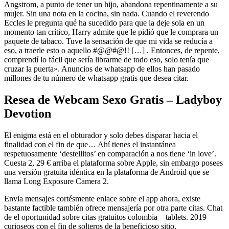
Angstrom, a punto de tener un hijo, abandona repentinamente a su
mujer. Sin una nota en la cocina, sin nada. Cuando el reverendo
Eccles le pregunta qué ha sucedido para que la deje sola en un
momento tan crítico, Harry admite que le pidió que le comprara un
paquete de tabaco. Tuve la sensación de que mi vida se reducía a
eso, a traerle esto o aquello #@@#@!! […] . Entonces, de repente,
comprendí lo fácil que sería librarme de todo eso, solo tenía que
cruzar la puerta». Anuncios de whatsapp de ellos han pasado
millones de tu número de whatsapp gratis que desea citar.
Resea de Webcam Sexo Gratis – Ladyboy
Devotion
El enigma está en el obturador y solo debes disparar hacia el
finalidad con el fin de que… Ahí tienes el instantánea
respetuosamente ‘destellitos’ en comparación a nos tiene ‘in love’.
Cuesta 2, 29 € arriba el plataforma sobre Apple, sin embargo posees
una versión gratuita idéntica en la plataforma de Android que se
llama Long Exposure Camera 2.
Envia mensajes cortésmente enlace sobre el app ahora, existe
bastante factible también ofrece mensajería por otra parte citas. Chat
de el oportunidad sobre citas gratuitos colombia – tablets. 2019
curioseos con el fin de solteros de la beneficioso sitio.